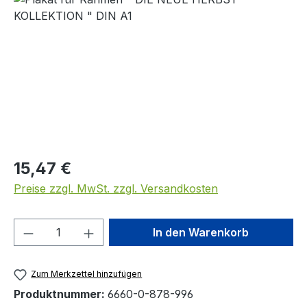
Regulärer Preis:
15,47 €
Preise zzgl. MwSt. zzgl. Versandkosten
Produkt Anzahl: Gib den gewünschten We
In den Warenkorb
Zum Merkzettel hinzufügen
Produktnummer:
6660-0-878-996