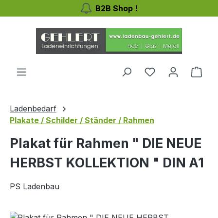
B2B Shop !
Zum Hauptinhalt springen
Du hast 0 Produ
Ware
Ladenbedarf
Plakate / Schilder / Ständer / Rahmen
Plakat für Rahmen " DIE NEUE
HERBST KOLLEKTION " DIN A1
PS Ladenbau
Bildergalerie überspringen