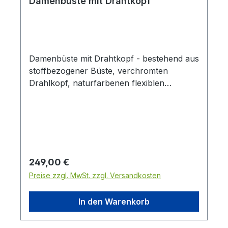
Damenbüste mit Drahtkopf
Damenbüste mit Drahtkopf - bestehend aus
stoffbezogener Büste, verchromten
Drahlkopf, naturfarbenen flexiblen
Holzarmen und schwarzem Dreifuß
Ständer. Höhe Körper mit Kopf 87 cm -
Höhe Dreifuß Ständer 116,5 cm
Brustumfang: 80 cm Taillenumfang: 61,5
cm Schulterbreite: 38,5 cm
Regulärer Preis:
249,00 €
Preise zzgl. MwSt. zzgl. Versandkosten
In den Warenkorb