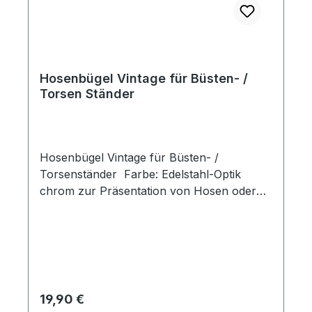
Hosenbügel Vintage für Büsten- /
Torsen Ständer
Hosenbügel Vintage für Büsten- /
Torsenständer Farbe: Edelstahl-Optik
chrom zur Präsentation von Hosen oder
Accessois geiegnet für Büsten- /
Torsenständer mit Artikelnummer 6595-0-
060-38
Regulärer Preis:
19,90 €