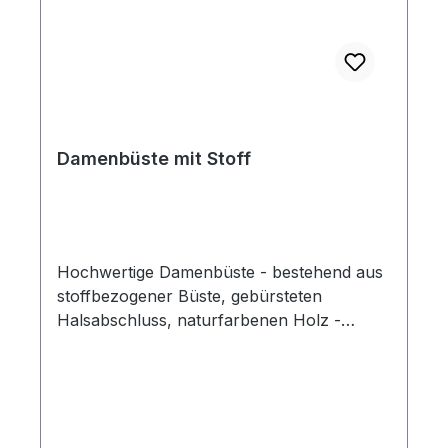
Damenbüste mit Stoff
Hochwertige Damenbüste - bestehend aus
stoffbezogener Büste, gebürsteten
Halsabschluss, naturfarbenen Holz -
Schulterkappen und robusten schwarzen
Dreifuß - Ständer. Höhe der Büste 67
cm Gesamt - Höhe mit Ständer: ca. 120 -
166 cm ( höhenverstellbar ) Brustumfang:
80 cm Taillenumfang: 61,5 cm