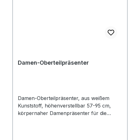
Damen-Oberteilpräsenter
Damen-Oberteilpräsenter, aus weißem
Kunststoff, höhenverstellbar 57-95 cm,
körpernaher Damenpräsenter für die
Dekoration auf Tresen oder Vorlagetisch,
auch zur Ketten-Präsentation geeignet,
Ständer ist verchromt