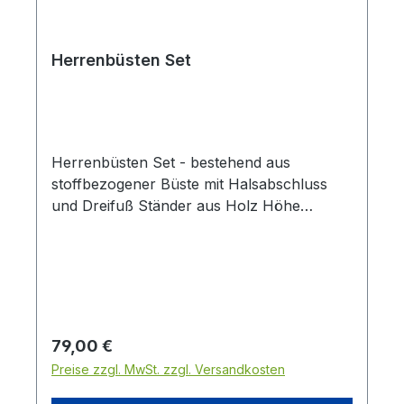
Herrenbüsten Set
Herrenbüsten Set - bestehend aus
stoffbezogener Büste mit Halsabschluss
und Dreifuß Ständer aus Holz Höhe
verstellbar: 152 - 180 cm ( mit
Halsabschluss ) Brustumfang: 99 cm
Taillenumfang: 88 cm Hüftumfang: 98
cmStoffbezug: in grauStänder und
Halsabschluss: in weiß weitere
Farbkombinationen ( aus weiß, grau,
Regulärer Preis:
79,00 €
schwarz ) bitte gesondert anfragen
Preise zzgl. MwSt. zzgl. Versandkosten