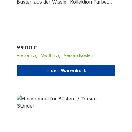
Büsten aus der Wissler-Kollektion Farbe:
schwarz Durchmesser Rohr: 25 mm
Gesamt Höhe: 116,5 cm ( Stange 110 cm,
Fußteil 6,5 cm )
Regulärer Preis:
99,00 €
Preise zzgl. MwSt. zzgl. Versandkosten
In den Warenkorb