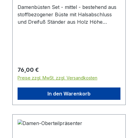
Damenbüsten Set - mittel - bestehend aus
stoffbezogener Büste mit Halsabschluss
und Dreifuß Ständer aus Holz Höhe
verstellbar: 150 - 178 cm ( mit
Halsabschluss ) Brustumfang: 94 cm
Taillenumfang: 75 cm Hüftumfang: 99
cmStoffbezug: in grauStänder und
Halsabschluss: in weiß weitere
Farbkombinationen ( aus weiß, grau,
Regulärer Preis:
76,00 €
schwarz ) bitte gesondert anfragen
Preise zzgl. MwSt. zzgl. Versandkosten
In den Warenkorb