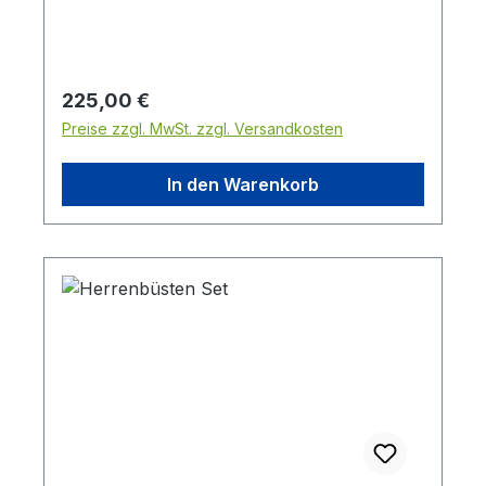
Körper mit Kopf 93 cm Höhe mit Vintage
Ständer: 116,5 cmBrustumfang: 97 cm
Taillenumfang: 78 cm Schulterbreite: 48
cm
Regulärer Preis:
225,00 €
Preise zzgl. MwSt. zzgl. Versandkosten
In den Warenkorb