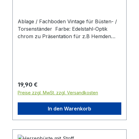
Ablage / Fachboden Vintage für Büsten- /
Torsenständer Farbe: Edelstahl-Optik
chrom zu Präsentation für z.B Hemden
oder Schuhegeiegnet für Büsten- /
Torsenständer mit Artikelnummer 6595-0-
060-38
Regulärer Preis:
19,90 €
Preise zzgl. MwSt. zzgl. Versandkosten
In den Warenkorb