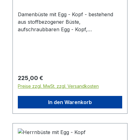
Damenbüste mit Egg - Kopf - bestehend
aus stoffbezogener Büste,
aufschraubbaren Egg - Kopf,
naturfarbenen Schulterkappen und
hochwertigem Vintage-Ständer. Höhe Büste
mit Kopf 87 cmHöhe mit Vintage Ständer:
116,5 cmBrustumfang: 80 cm
Taillenumfang: 61,5 cm Schulterbreite: 38,5
cm
Regulärer Preis:
225,00 €
Preise zzgl. MwSt. zzgl. Versandkosten
In den Warenkorb