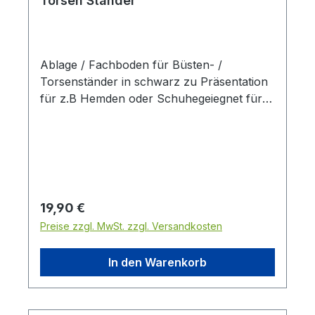
Torsen Ständer
Ablage / Fachboden für Büsten- /
Torsenständer in schwarz zu Präsentation
für z.B Hemden oder Schuhegeiegnet für
Büsten- / Torsenständer mit
Artikelnummer 6595-0-050-02
Regulärer Preis:
19,90 €
Preise zzgl. MwSt. zzgl. Versandkosten
In den Warenkorb