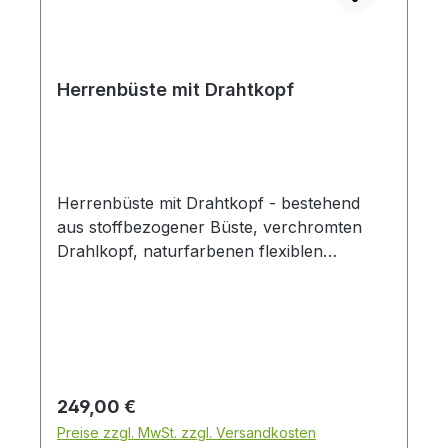
Herrenbüste mit Drahtkopf
Herrenbüste mit Drahtkopf - bestehend
aus stoffbezogener Büste, verchromten
Drahlkopf, naturfarbenen flexiblen
Holzarmen und schwarzem Dreifuß
Ständer. Höhe Körper mit Kopf 93 cm -
Höhe Dreifuß Ständer 116,5 cm
Brustumfang: 97 cm Taillenumfang: 78 cm
Schulterbreite: 48 cm
Regulärer Preis:
249,00 €
Preise zzgl. MwSt. zzgl. Versandkosten