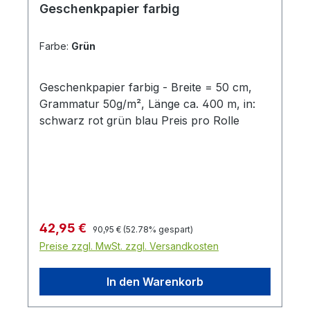
Geschenkpapier farbig
Farbe:
Grün
Geschenkpapier farbig - Breite = 50 cm,
Grammatur 50g/m², Länge ca. 400 m, in:
schwarz rot grün blau Preis pro Rolle
Regulärer Preis:
Verkaufspreis:
42,95 €
90,95 €
(52.78% gespart)
Preise zzgl. MwSt. zzgl. Versandkosten
In den Warenkorb