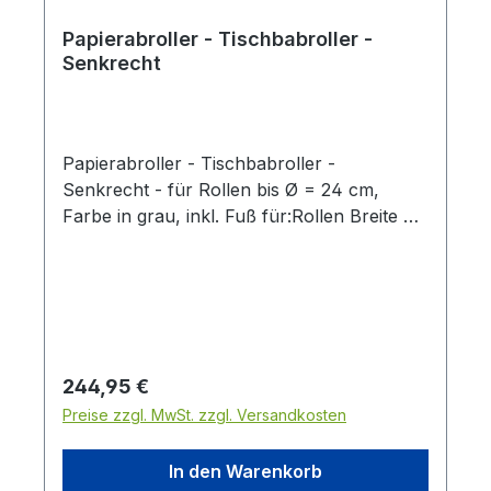
Papierabroller - Tischbabroller -
Senkrecht
Papierabroller - Tischbabroller -
Senkrecht - für Rollen bis Ø = 24 cm,
Farbe in grau, inkl. Fuß für:Rollen Breite 75
cm Preis pro Stück
Regulärer Preis:
244,95 €
Preise zzgl. MwSt. zzgl. Versandkosten
In den Warenkorb