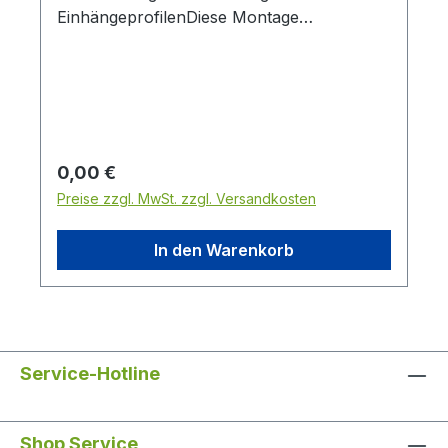
EinhängeprofilenDiese Montage
Empfehlung können Sie einfach lokal auf
Ihnen PC / Smartfone abgespeichern.Auf
Bild klicken, um vergrößert zu sehen und
dann im Bild " rechts klick " und " Bild
speichern unter " wählen
Regulärer Preis:
0,00 €
Preise zzgl. MwSt. zzgl. Versandkosten
In den Warenkorb
Service-Hotline
Shop Service