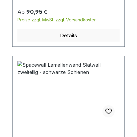
Profile ca. 25 kg( auf Anfrage auch 20 cm
Profilabstand möglich )( Abbildung ähnlich
Regulärer Preis:
Ab
90,95 €
- Preis je eine Wand, ohne Dekoration )Zu
Preise zzgl. MwSt. zzgl. Versandkosten
Montage bitte beachten:benötigt werden 2
Paar Wandschienen pro Lamellenwand und
Details
ggfl. ein Kantenschutz siehe dazu unterHier
ein Link zur Montage Empfehlung zum
Herunterladen.