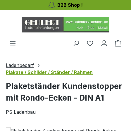
B2B Shop !
Zum Hauptinhalt springen
Du hast 0 Produ
Ware
Ladenbedarf
Plakate / Schilder / Ständer / Rahmen
Plaketständer Kundenstopper
mit Rondo-Ecken - DIN A1
PS Ladenbau
Bildergalerie überspringen