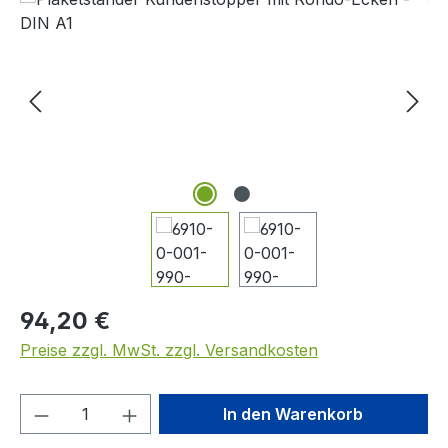
Regulärer Preis:
94,20 €
Preise zzgl. MwSt. zzgl. Versandkosten
Produkt Anzahl: Gib den gewünschten We
In den Warenkorb