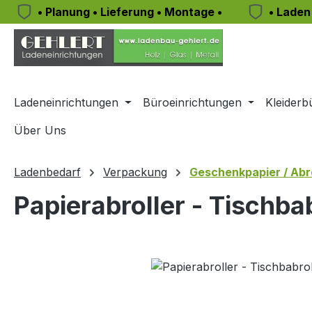
• Planung • Lieferung • Montage •
• Laden
m Hauptinhalt springen
Zur Suche springen
Zur Hauptnavigation springen
Ladeneinrichtungen
Büroeinrichtungen
Kleiderb
Über Uns
Ladenbedarf
Verpackung
Geschenkpapier / Abro
Papierabroller - Tischbab
Bildergalerie überspringen