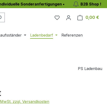
individuelle Sonderanfertigungen •
B2B Shop !
Du hast 0 Produkte auf 
0,00 €
Ware
aufsständer
Ladenbedarf
Referenzen
PS Ladenbau
eis:
€
. MwSt. zzgl. Versandkosten