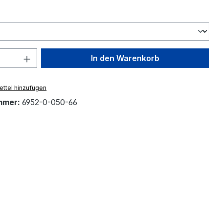
ählen
 Anzahl: Gib den gewünschten Wert ein 
In den Warenkorb
ttel hinzufügen
mmer:
6952-0-050-66