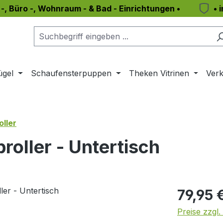
 -, Büro -, Wohnraum - & Bad - Einrichtungen •
• 
ügel
Schaufensterpuppen
Theken Vitrinen
Verk
ller
roller - Untertisch
Regulärer Pr
79,95 
Preise zzgl