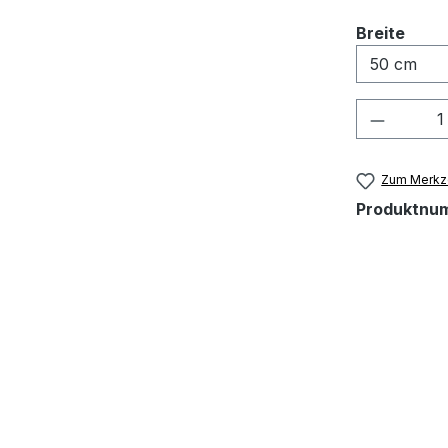
ausw
Breite
Produkt
Zum Merkze
Produktnu