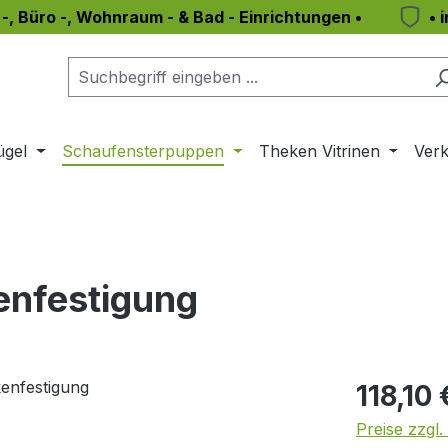
 -, Büro -, Wohnraum - & Bad - Einrichtungen •
• 
ügel
Schaufensterpuppen
Theken Vitrinen
Verk
enfestigung
Regulärer Pr
118,10 
Preise zzgl