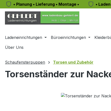
• Planung • Lieferung • Montage •
• Laden
m Hauptinhalt springen
Zur Suche springen
Zur Hauptnavigation springen
Ladeneinrichtungen
Büroeinrichtungen
Kleiderb
Über Uns
Schaufensterpuppen
Torsen und Zubehör
Torsenständer zur Nack
Bildergalerie überspringen