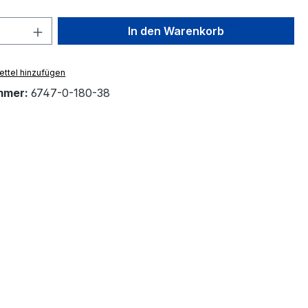
 Anzahl: Gib den gewünschten Wert ein 
In den Warenkorb
ttel hinzufügen
mmer:
6747-0-180-38