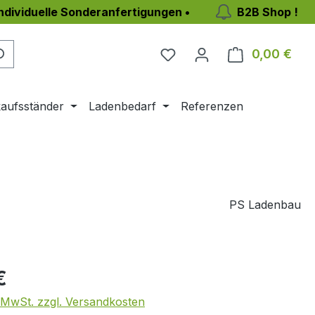
individuelle Sonderanfertigungen •
B2B Shop !
0,00 €
Ware
aufsständer
Ladenbedarf
Referenzen
PS Ladenbau
eis:
€
. MwSt. zzgl. Versandkosten