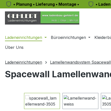
• Planung • Lieferung • Montage •
• Laden
m Hauptinhalt springen
Zur Suche springen
Zur Hauptnavigation springen
Ladeneinrichtungen
Büroeinrichtungen
Kleiderb
Über Uns
Ladeneinrichtungen
Lamellenwandsystem Spacewall
Spacewall Lamellenwand 
Bildergalerie überspringen