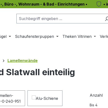
 -, Büro -, Wohnraum - & Bad - Einrichtungen •
• 
ügel
Schaufensterpuppen
Theken Vitrinen
Verk
Lamellenwände
Slatwall einteilig
Anzahl
Bis
4