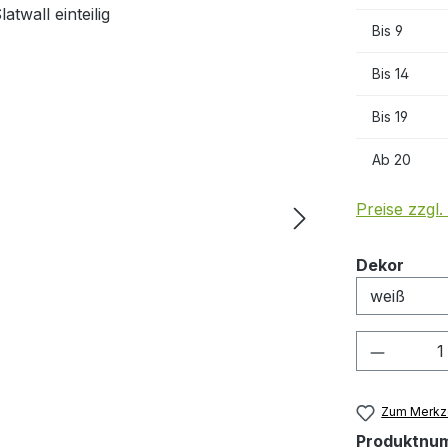
Bis
9
Bis
14
Bis
19
Ab
20
Preise zzgl
ausw
Dekor
Produkt
Zum Merkze
Produktnu