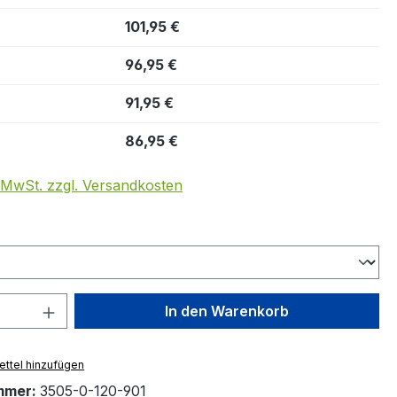
101,95 €
96,95 €
91,95 €
86,95 €
. MwSt. zzgl. Versandkosten
ählen
 Anzahl: Gib den gewünschten Wert ein 
In den Warenkorb
ttel hinzufügen
mmer:
3505-0-120-901