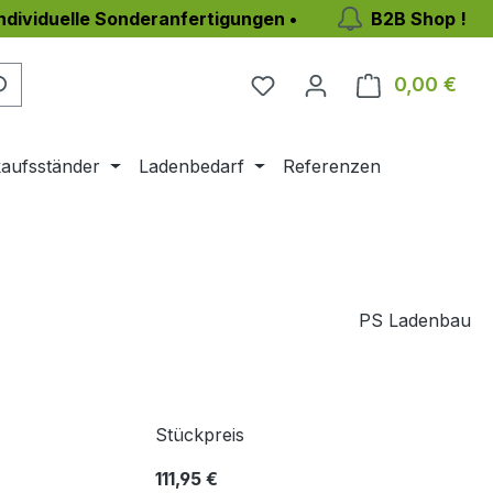
individuelle Sonderanfertigungen •
B2B Shop !
0,00 €
Ware
aufsständer
Ladenbedarf
Referenzen
PS Ladenbau
Stückpreis
111,95 €