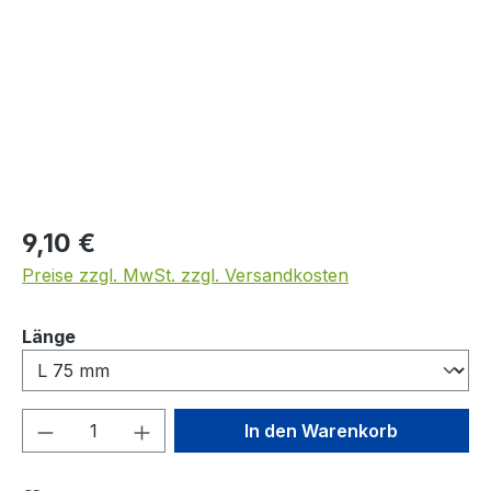
Regulärer Preis:
9,10 €
Preise zzgl. MwSt. zzgl. Versandkosten
auswählen
Länge
Produkt Anzahl: Gib den gewünschten We
In den Warenkorb