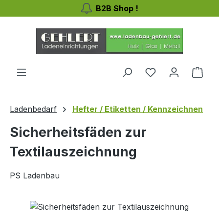
B2B Shop !
Zum Hauptinhalt springen
Du hast 0 Produ
Ware
Ladenbedarf
Hefter / Etiketten / Kennzeichnen
Sicherheitsfäden zur
Textilauszeichnung
PS Ladenbau
Bildergalerie überspringen