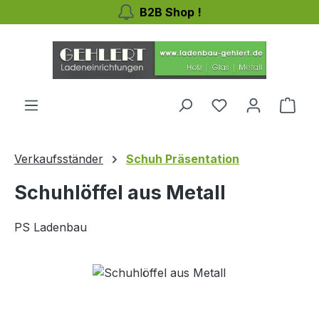
B2B Shop !
Zum Hauptinhalt springen
Ware
Verkaufsständer
Schuh Präsentation
Schuhlöffel aus Metall
PS Ladenbau
Bildergalerie überspringen