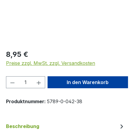
Regulärer Preis:
8,95 €
Preise zzgl. MwSt. zzgl. Versandkosten
Produkt Anzahl: Gib den gewünschten We
In den Warenkorb
Produktnummer:
5789-0-042-38
Beschreibung