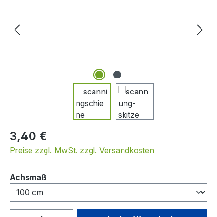
Regulärer Preis:
3,40 €
Preise zzgl. MwSt. zzgl. Versandkosten
auswählen
Achsmaß
Produkt Anzahl: Gib den gewünschten We