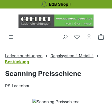
B2B Shop !
Zum Hauptinhalt springen
Du hast 0 Produ
Ware
Ladeneinrichtungen
Regalsystem " Metall "
Bestückung
Scanning Preisschiene
PS Ladenbau
Bildergalerie überspringen