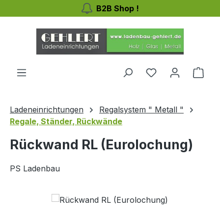
B2B Shop !
Zum Hauptinhalt springen
Du hast 0 Produ
Ware
Ladeneinrichtungen
Regalsystem " Metall "
Regale, Ständer, Rückwände
Rückwand RL (Eurolochung)
PS Ladenbau
Bildergalerie überspringen