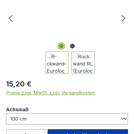
Regulärer Preis:
15,20 €
Preise zzgl. MwSt. zzgl. Versandkosten
auswählen
Achsmaß
Produkt Anzahl: Gib den gewünschten We