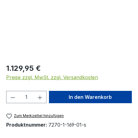
Regulärer Preis:
1.129,95 €
Preise zzgl. MwSt. zzgl. Versandkosten
Produkt Anzahl: Gib den gewünschten We
In den Warenkorb
Zum Merkzettel hinzufügen
Produktnummer:
7270-1-169-01-s