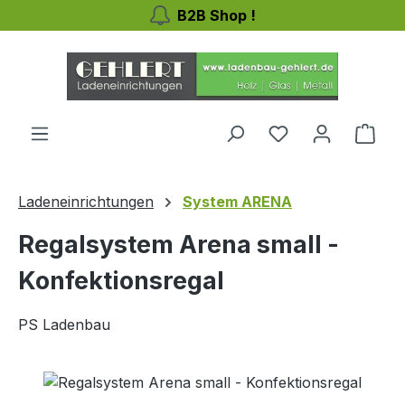
B2B Shop !
Zum Hauptinhalt springen
Ware
Ladeneinrichtungen
System ARENA
Regalsystem Arena small -
Konfektionsregal
PS Ladenbau
Bildergalerie überspringen