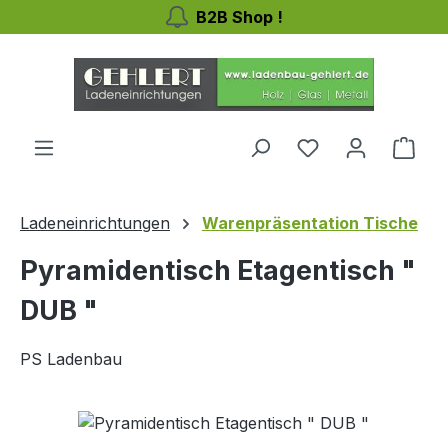
B2B Shop !
Zum Hauptinhalt springen
Du hast 0 Produ
Ware
Ladeneinrichtungen
Warenpräsentation Tische
Pyramidentisch Etagentisch "
DUB "
PS Ladenbau
Bildergalerie überspringen