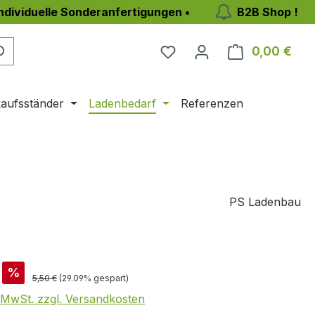
individuelle Sonderanfertigungen •
B2B Shop !
0,00 €
Ware
aufsständer
Ladenbedarf
Referenzen
PS Ladenbau
is:
%
Regulärer Preis:
5,50 €
(29.09% gespart)
. MwSt. zzgl. Versandkosten