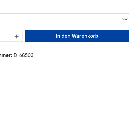
wählen
 Anzahl: Gib den gewünschten Wert ein 
In den Warenkorb
mmer:
D-68503