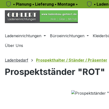
• Planung • Lieferung • Montage •
• Laden
m Hauptinhalt springen
Zur Suche springen
Zur Hauptnavigation springen
Ladeneinrichtungen
Büroeinrichtungen
Kleiderb
Über Uns
Ladenbedarf
Prospekthalter / Ständer / Präsenter
Prospektständer "ROT"
Bildergalerie überspringen