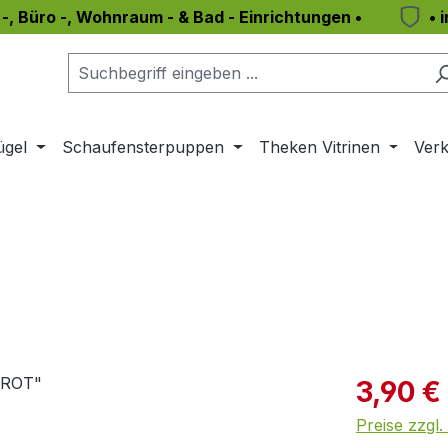
 -, Büro -, Wohnraum - & Bad - Einrichtungen •
• 
ügel
Schaufensterpuppen
Theken Vitrinen
Verk
Verkaufspre
3,90 €
Preise zzgl