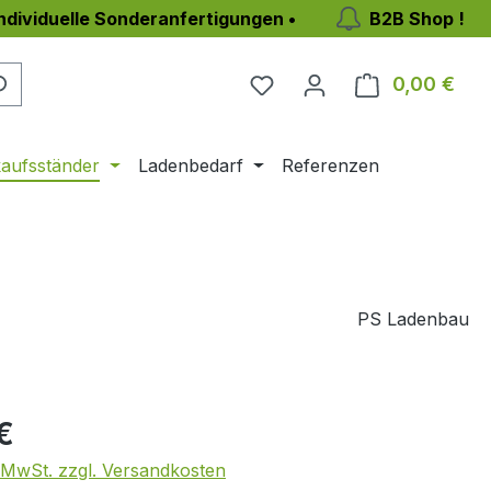
individuelle Sonderanfertigungen •
B2B Shop !
Du hast 0 Produkte auf 
0,00 €
Ware
aufsständer
Ladenbedarf
Referenzen
PS Ladenbau
eis:
€
. MwSt. zzgl. Versandkosten