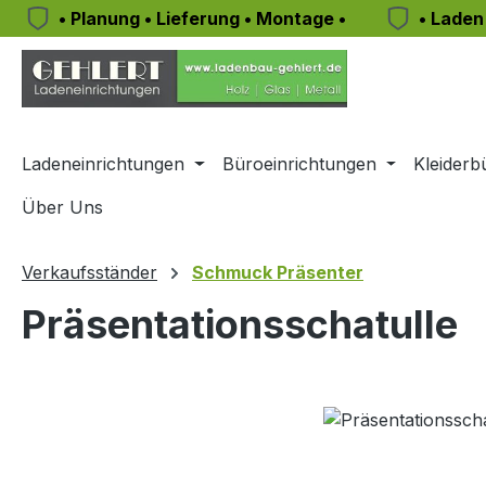
• Planung • Lieferung • Montage •
• Laden
m Hauptinhalt springen
Zur Suche springen
Zur Hauptnavigation springen
Ladeneinrichtungen
Büroeinrichtungen
Kleiderb
Über Uns
Verkaufsständer
Schmuck Präsenter
Präsentationsschatulle
Bildergalerie überspringen