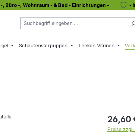
 -, Büro -, Wohnraum - & Bad - Einrichtungen •
• 
ügel
Schaufensterpuppen
Theken Vitrinen
Verk
Regulärer Pr
26,60 
Preise zzgl