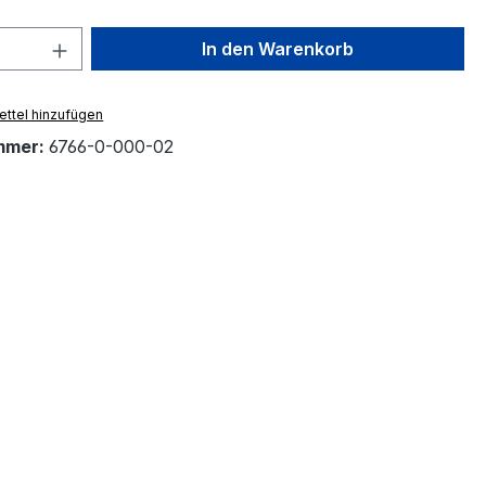
 Anzahl: Gib den gewünschten Wert ein 
In den Warenkorb
ttel hinzufügen
mmer:
6766-0-000-02