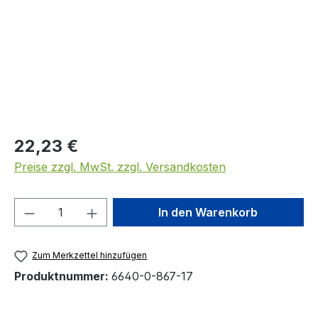
Regulärer Preis:
22,23 €
Preise zzgl. MwSt. zzgl. Versandkosten
Produkt Anzahl: Gib den gewünschten We
In den Warenkorb
Zum Merkzettel hinzufügen
Produktnummer:
6640-0-867-17