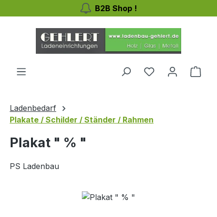
B2B Shop !
Zum Hauptinhalt springen
Du hast 0 Produ
Ware
Ladenbedarf
Plakate / Schilder / Ständer / Rahmen
Plakat " % "
PS Ladenbau
Bildergalerie überspringen