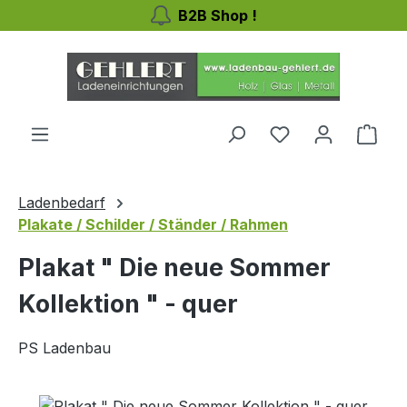
B2B Shop !
Zum Hauptinhalt springen
Du hast 0 Produ
Ware
Ladenbedarf
Plakate / Schilder / Ständer / Rahmen
Plakat " Die neue Sommer
Kollektion " - quer
PS Ladenbau
Bildergalerie überspringen