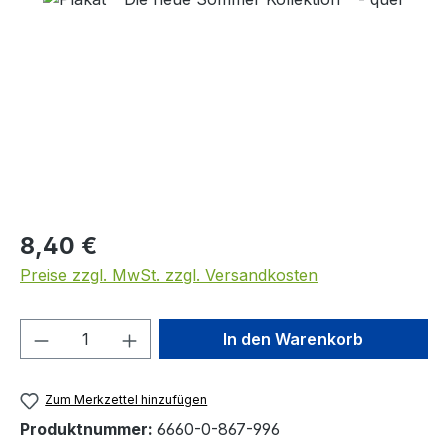
Regulärer Preis:
8,40 €
Preise zzgl. MwSt. zzgl. Versandkosten
Produkt Anzahl: Gib den gewünschten We
In den Warenkorb
Zum Merkzettel hinzufügen
Produktnummer:
6660-0-867-996