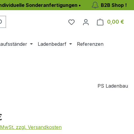
individuelle Sonderanfertigungen •
B2B Shop !
Du hast 0 Produkte auf 
0,00 €
Ware
aufsständer
Ladenbedarf
Referenzen
PS Ladenbau
eis:
€
. MwSt. zzgl. Versandkosten