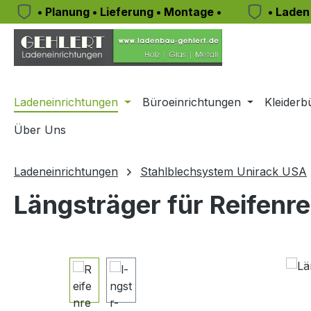
• Planung • Lieferung • Montage •
• Laden
m Hauptinhalt springen
Zur Suche springen
Zur Hauptnavigation springen
Ladeneinrichtungen
Büroeinrichtungen
Kleiderb
Über Uns
Ladeneinrichtungen
Stahlblechsystem Unirack USA
Längsträger für Reifenr
Bildergalerie überspringen