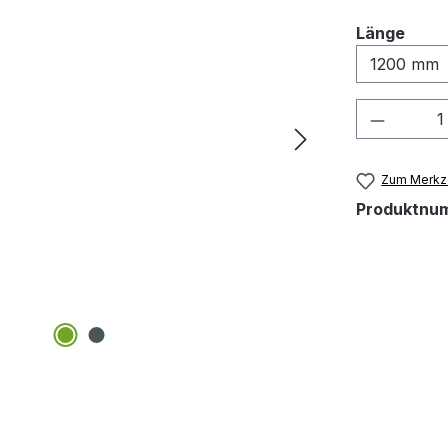
ausw
Länge
Produkt
Zum Merkze
Produktnu