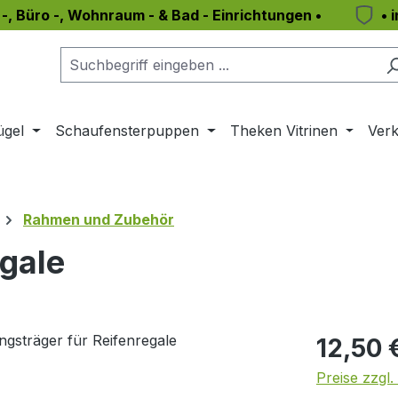
 -, Büro -, Wohnraum - & Bad - Einrichtungen •
• 
ügel
Schaufensterpuppen
Theken Vitrinen
Verk
Rahmen und Zubehör
egale
Regulärer Pr
12,50 
Preise zzgl