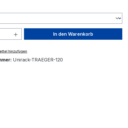
ählen
 Anzahl: Gib den gewünschten Wert ein 
In den Warenkorb
ttel hinzufügen
mmer:
Unirack-TRAEGER-120