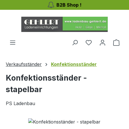
B2B Shop !
Zum Hauptinhalt springen
Du hast 0 Produ
Ware
Verkaufsständer
Konfektionsständer
Konfektionsständer -
stapelbar
PS Ladenbau
Bildergalerie überspringen