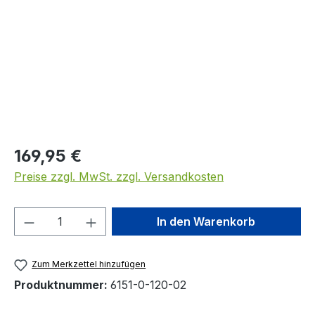
Regulärer Preis:
169,95 €
Preise zzgl. MwSt. zzgl. Versandkosten
Produkt Anzahl: Gib den gewünschten We
In den Warenkorb
Zum Merkzettel hinzufügen
Produktnummer:
6151-0-120-02