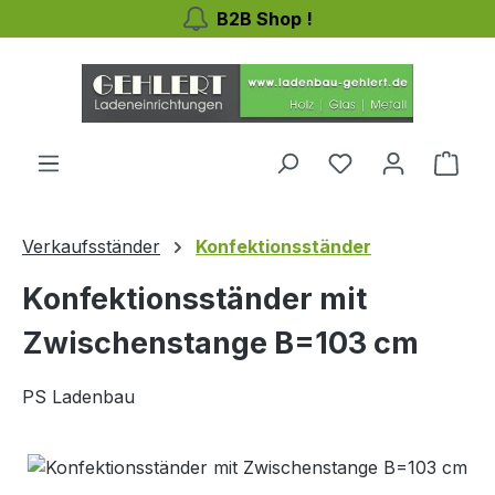
B2B Shop !
Zum Hauptinhalt springen
Ware
Verkaufsständer
Konfektionsständer
Konfektionsständer mit
Zwischenstange B=103 cm
PS Ladenbau
Bildergalerie überspringen