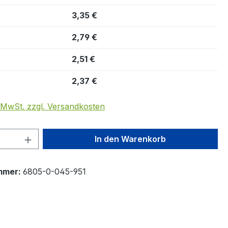
3,35 €
2,79 €
2,51 €
2,37 €
. MwSt. zzgl. Versandkosten
 Anzahl: Gib den gewünschten Wert ein 
In den Warenkorb
mmer:
6805-0-045-951