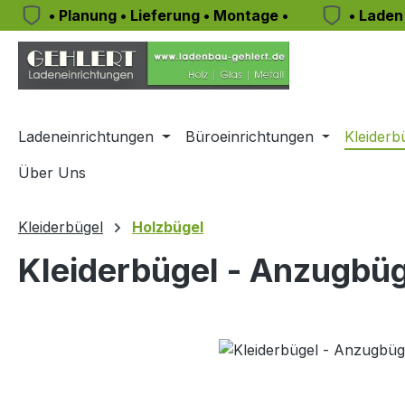
• Planung • Lieferung • Montage •
• Laden
m Hauptinhalt springen
Zur Suche springen
Zur Hauptnavigation springen
Ladeneinrichtungen
Büroeinrichtungen
Kleiderb
Über Uns
Kleiderbügel
Holzbügel
Kleiderbügel - Anzugbüg
Bildergalerie überspringen