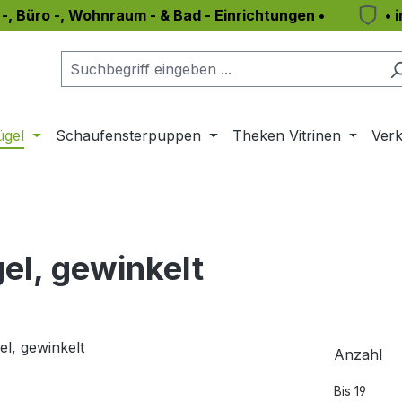
 -, Büro -, Wohnraum - & Bad - Einrichtungen •
• 
ügel
Schaufensterpuppen
Theken Vitrinen
Verk
el, gewinkelt
Anzahl
Bis
19