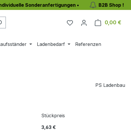
individuelle Sonderanfertigungen •
B2B Shop !
0,00 €
Ware
aufsständer
Ladenbedarf
Referenzen
PS Ladenbau
Stückpreis
3,63 €