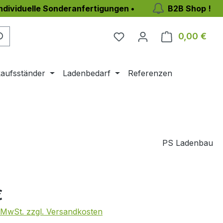
individuelle Sonderanfertigungen •
B2B Shop !
0,00 €
Ware
aufsständer
Ladenbedarf
Referenzen
PS Ladenbau
eis:
€
. MwSt. zzgl. Versandkosten