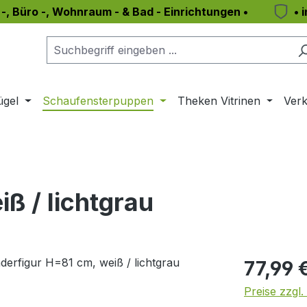
 -, Büro -, Wohnraum - & Bad - Einrichtungen •
• 
ügel
Schaufensterpuppen
Theken Vitrinen
Verk
ß / lichtgrau
Regulärer Pr
77,99 
Preise zzgl