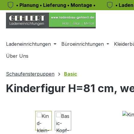
• Planung • Lieferung • Montage •
• Laden
m Hauptinhalt springen
Zur Suche springen
Zur Hauptnavigation springen
Ladeneinrichtungen
Büroeinrichtungen
Kleiderb
Über Uns
Schaufensterpuppen
Basic
Kinderfigur H=81 cm, wei
Bildergalerie überspringen