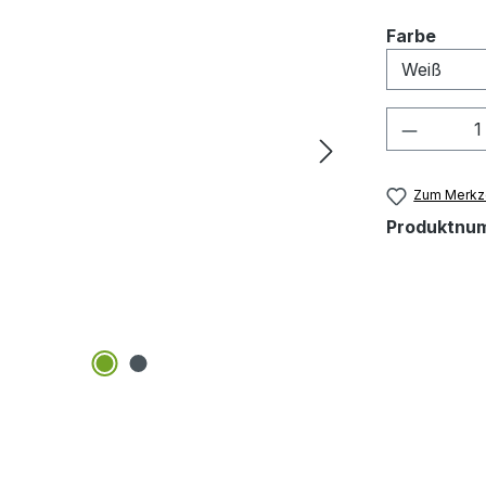
ausw
Farbe
Produkt
Zum Merkze
Produktnu