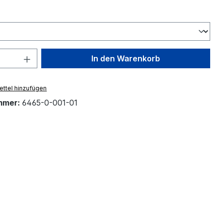
ählen
 Anzahl: Gib den gewünschten Wert ein 
In den Warenkorb
ttel hinzufügen
mmer:
6465-0-001-01