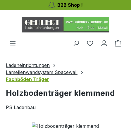
B2B Shop !
Zum Hauptinhalt springen
Du hast 0 Produ
Ware
Ladeneinrichtungen
Lamellenwandsystem Spacewall
Fachböden Träger
Holzbodenträger klemmend
PS Ladenbau
Bildergalerie überspringen