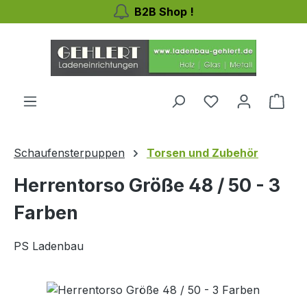
B2B Shop !
Zum Hauptinhalt springen
Ware
Schaufensterpuppen
Torsen und Zubehör
Herrentorso Größe 48 / 50 - 3
Farben
PS Ladenbau
Bildergalerie überspringen