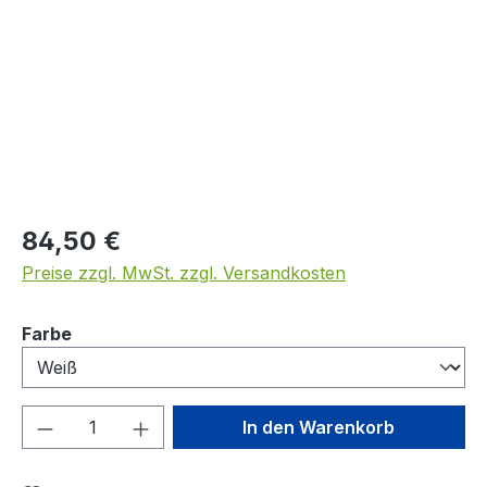
Regulärer Preis:
84,50 €
Preise zzgl. MwSt. zzgl. Versandkosten
auswählen
Farbe
Produkt Anzahl: Gib den gewünschten We
In den Warenkorb