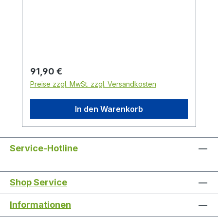
Torsen Artikel: 6718-0-094- ... und 6719-
0-080- ...
Regulärer Preis:
91,90 €
Preise zzgl. MwSt. zzgl. Versandkosten
In den Warenkorb
Service-Hotline
Shop Service
Informationen