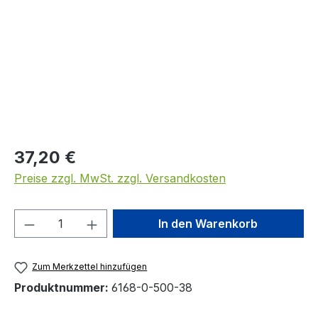
Regulärer Preis:
37,20 €
Preise zzgl. MwSt. zzgl. Versandkosten
Produkt Anzahl: Gib den gewünschten We
In den Warenkorb
Zum Merkzettel hinzufügen
Produktnummer:
6168-0-500-38