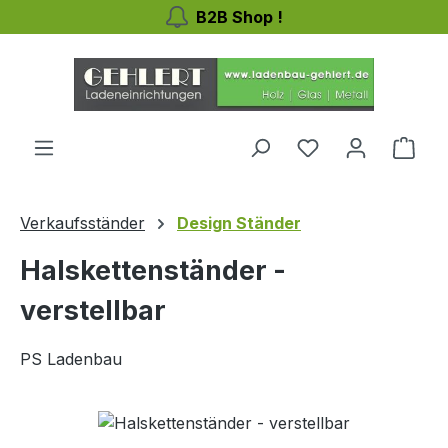
B2B Shop !
Zum Hauptinhalt springen
Ware
Verkaufsständer
Design Ständer
Halskettenständer -
verstellbar
PS Ladenbau
Bildergalerie überspringen