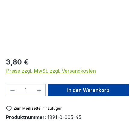
Regulärer Preis:
3,80 €
Preise zzgl. MwSt. zzgl. Versandkosten
Produkt Anzahl: Gib den gewünschten We
In den Warenkorb
Zum Merkzettel hinzufügen
Produktnummer:
1891-0-005-45