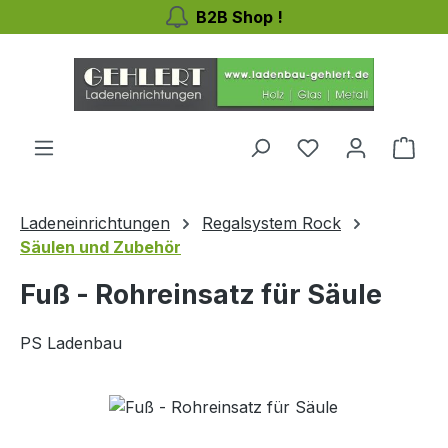
B2B Shop !
Zum Hauptinhalt springen
Ware
Ladeneinrichtungen
Regalsystem Rock
Säulen und Zubehör
Fuß - Rohreinsatz für Säule
PS Ladenbau
Bildergalerie überspringen