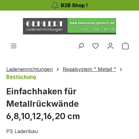
B2B Shop !
Zum Hauptinhalt springen
Ware
Ladeneinrichtungen
Regalsystem " Metall "
Bestückung
Einfachhaken für
Metallrückwände
6,8,10,12,16,20 cm
PS Ladenbau