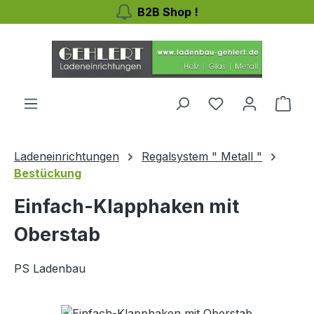
B2B Shop !
Zum Hauptinhalt springen
Ware
Ladeneinrichtungen
Regalsystem " Metall "
Bestückung
Einfach-Klapphaken mit
Oberstab
PS Ladenbau
Bildergalerie überspringen