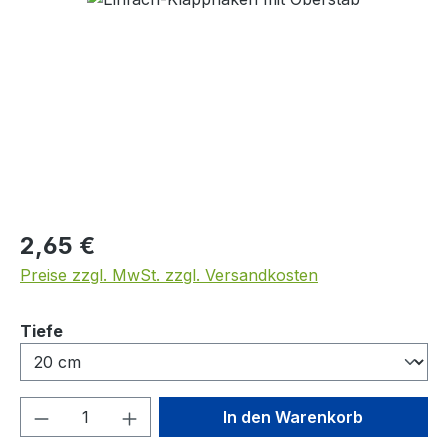
Regulärer Preis:
2,65 €
Preise zzgl. MwSt. zzgl. Versandkosten
auswählen
Tiefe
Produkt Anzahl: Gib den gewünschten We
In den Warenkorb