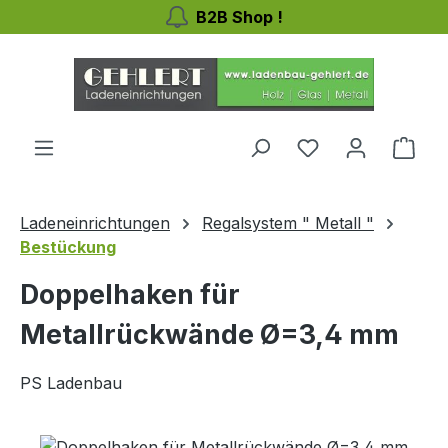
B2B Shop !
Zum Hauptinhalt springen
Ware
Ladeneinrichtungen
Regalsystem " Metall "
Bestückung
Doppelhaken für
Metallrückwände Ø=3,4 mm
PS Ladenbau
Bildergalerie überspringen