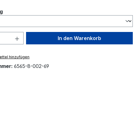
auswählen
g
 Anzahl: Gib den gewünschten Wert ein 
In den Warenkorb
ttel hinzufügen
mmer:
6565-8-002-69