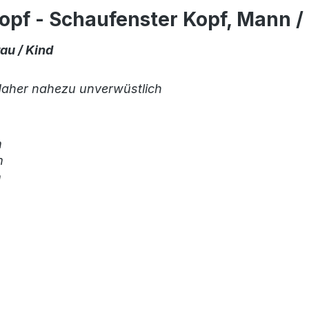
pf - Schaufenster Kopf, Mann / 
au / Kind
 daher nahezu unverwüstlich
m
m
m