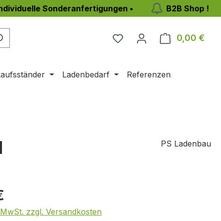
individuelle Sonderanfertigungen •
B2B Shop !
Du hast 0 Produkte auf 
0,00 €
Ware
aufsständer
Ladenbedarf
Referenzen
d
PS Ladenbau
eis:
€
. MwSt. zzgl. Versandkosten