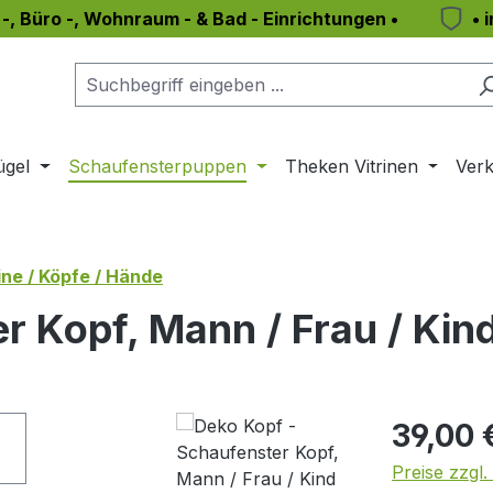
 -, Büro -, Wohnraum - & Bad - Einrichtungen •
• 
ügel
Schaufensterpuppen
Theken Vitrinen
Verk
ne / Köpfe / Hände
r Kopf, Mann / Frau / Kin
Regulärer Pr
39,00 
Preise zzgl