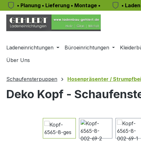
• Planung • Lieferung • Montage •
• Laden
m Hauptinhalt springen
Zur Suche springen
Zur Hauptnavigation springen
Ladeneinrichtungen
Büroeinrichtungen
Kleiderb
Über Uns
Schaufensterpuppen
Hosenpräsenter / Strumpfbei
Deko Kopf - Schaufenste
Bildergalerie überspringen