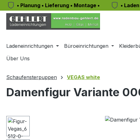
• Planung • Lieferung • Montage •
• Laden
m Hauptinhalt springen
Zur Suche springen
Zur Hauptnavigation springen
Ladeneinrichtungen
Büroeinrichtungen
Kleiderb
Über Uns
Schaufensterpuppen
VEGAS white
Damenfigur Variante 00
Bildergalerie überspringen