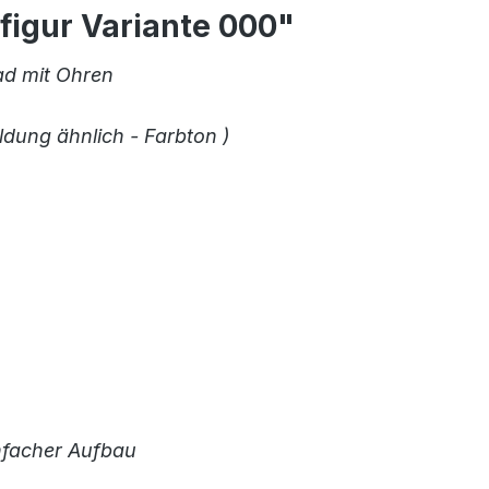
igur Variante 000"
ad mit Ohren
ldung ähnlich - Farbton )
infacher Aufbau