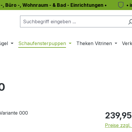
 -, Büro -, Wohnraum - & Bad - Einrichtungen •
• 
ügel
Schaufensterpuppen
Theken Vitrinen
Verk
0
Regulärer Pr
239,95
Preise zzgl