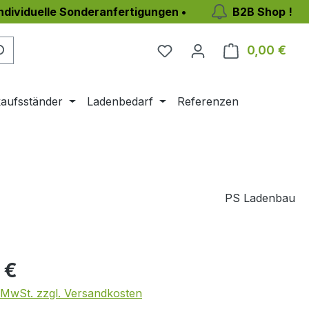
individuelle Sonderanfertigungen •
B2B Shop !
0,00 €
Ware
aufsständer
Ladenbedarf
Referenzen
PS Ladenbau
eis:
 €
. MwSt. zzgl. Versandkosten