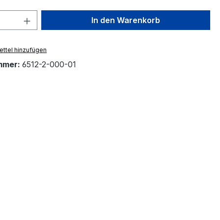
 Anzahl: Gib den gewünschten Wert ein 
In den Warenkorb
ttel hinzufügen
mmer:
6512-2-000-01