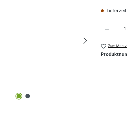
Lieferzeit
Produkt
Zum Merkze
Produktnu