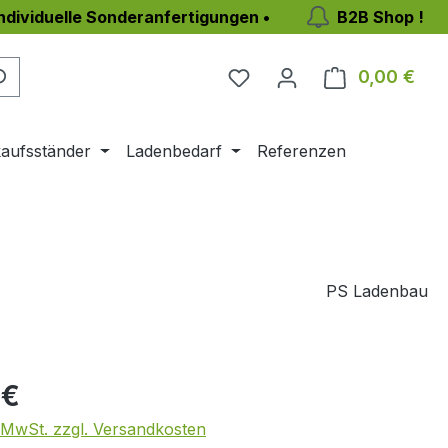
individuelle Sonderanfertigungen •
B2B Shop !
Du hast 0 Produkte auf 
0,00 €
Ware
aufsständer
Ladenbedarf
Referenzen
PS Ladenbau
eis:
 €
. MwSt. zzgl. Versandkosten