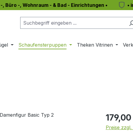
 -, Büro -, Wohnraum - & Bad - Einrichtungen •
• 
ügel
Schaufensterpuppen
Theken Vitrinen
Verk
Regulärer Pr
179,00
Preise zzgl