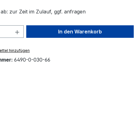
 ab: zur Zeit im Zulauf, ggf. anfragen
 Anzahl: Gib den gewünschten Wert ein 
In den Warenkorb
ttel hinzufügen
mmer:
6490-0-030-66