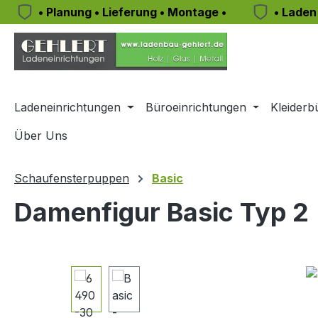
• Planung • Lieferung • Montage •
• Laden
m Hauptinhalt springen
Zur Suche springen
Zur Hauptnavigation springen
Ladeneinrichtungen
Büroeinrichtungen
Kleiderb
Über Uns
Schaufensterpuppen
Basic
Damenfigur Basic Typ 2
Bildergalerie überspringen