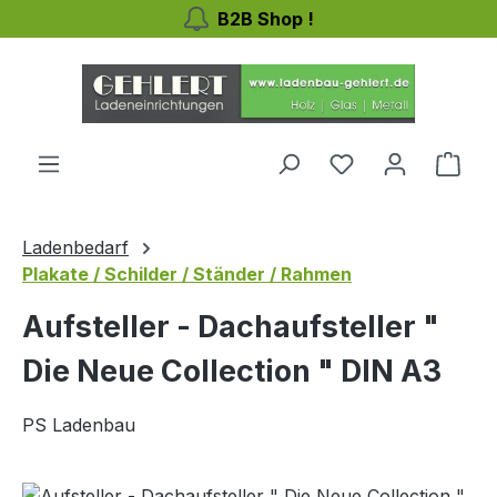
B2B Shop !
Zum Hauptinhalt springen
Ware
Ladenbedarf
Plakate / Schilder / Ständer / Rahmen
Aufsteller - Dachaufsteller "
Die Neue Collection " DIN A3
PS Ladenbau
Bildergalerie überspringen