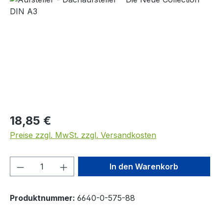
Regulärer Preis:
18,85 €
Preise zzgl. MwSt. zzgl. Versandkosten
Produkt Anzahl: Gib den gewünschten We
In den Warenkorb
Produktnummer:
6640-0-575-88