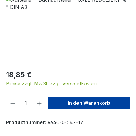
Regulärer Preis:
18,85 €
Preise zzgl. MwSt. zzgl. Versandkosten
Produkt Anzahl: Gib den gewünschten We
In den Warenkorb
Produktnummer:
6640-0-547-17