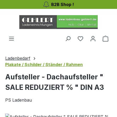
B2B Shop !
Zum Hauptinhalt springen
Ware
Ladenbedarf
Plakate / Schilder / Ständer / Rahmen
Aufsteller - Dachaufsteller "
SALE REDUZIERT % " DIN A3
PS Ladenbau
Bildergalerie überspringen