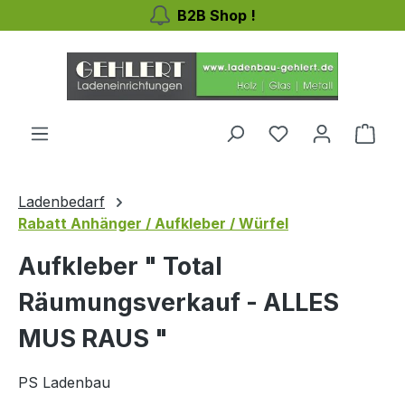
B2B Shop !
Zum Hauptinhalt springen
Ware
Ladenbedarf
Rabatt Anhänger / Aufkleber / Würfel
Aufkleber " Total
Räumungsverkauf - ALLES
MUS RAUS "
PS Ladenbau