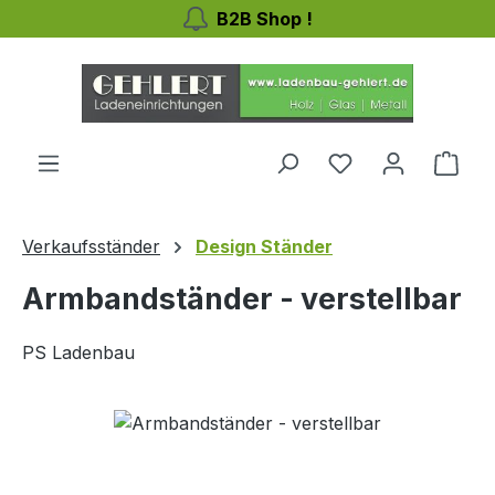
B2B Shop !
Zum Hauptinhalt springen
Ware
Verkaufsständer
Design Ständer
Armbandständer - verstellbar
PS Ladenbau
Bildergalerie überspringen