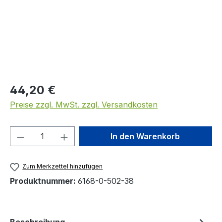
Regulärer Preis:
44,20 €
Preise zzgl. MwSt. zzgl. Versandkosten
Produkt Anzahl: Gib den gewünschten We
In den Warenkorb
Zum Merkzettel hinzufügen
Produktnummer:
6168-0-502-38
Beschreibung