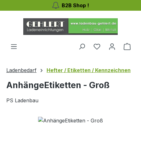
B2B Shop !
Zum Hauptinhalt springen
Du hast 0 Produ
Ware
Ladenbedarf
Hefter / Etiketten / Kennzeichnen
AnhängeEtiketten - Groß
PS Ladenbau
Bildergalerie überspringen