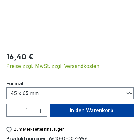
Regulärer Preis:
16,40 €
Preise zzgl. MwSt. zzgl. Versandkosten
auswählen
Format
Produkt Anzahl: Gib den gewünschten We
In den Warenkorb
Zum Merkzettel hinzufügen
Produktnummer:
6610-0-007-996